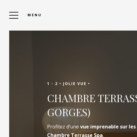
MENU
LE BELVÉDÈRE
Réserver
1 - 2 •
JOLIE VUE •
CHAMBRE TERRASS
Réservez votre séjour en ligne pour
GORGES)
bénéficier des meilleurs tarifs. Renseignez
vos dates de séjour, le nombre de personnes
Profitez d’une
vue imprenable sur le
et découvrez les hébergements disponibles.
Chambre Terrasse Spa
.