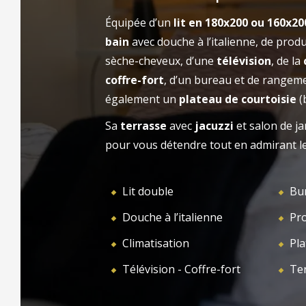
Contactez-nous par téléphone, par mail ou
Équipée d’un
lit en 180x200 ou 160x2
ACCUEIL
HÔT
via notre formulaire pour organiser votre
bain
avec douche à l’italienne, de produi
venue.
sèche-cheveux, d’une
télévision
, de la
coffre-fort
, d’un bureau et de rangeme
également un
plateau de courtoisie
(b
Sa
terrasse
avec
jacuzzi
et salon de ja
pour vous détendre tout en admirant l
Lit double
Bu
Douche à l’italienne
Pro
Climatisation
Pla
Télévision - Coffre-fort
Ter