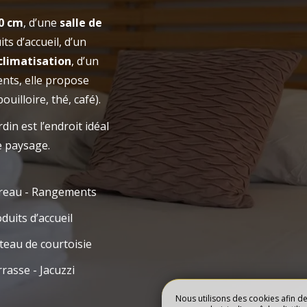
RÉSERVE
00 cm
, d’une
salle de
EL
CHAMBRES
ts d’accueil, d’un
climatisation
, d’un
nts, elle propose
ouilloire, thé, café).
rdin est l’endroit idéal
e paysage.
reau - Rangements
duits d’accueil
teau de courtoisie
rasse - Jacuzzi
Nous utilisons des cookies afin d