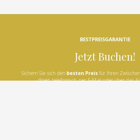
BESTPREISGARANTIE
GRUPPEN & SEMINARE
Jetzt Buchen!
GALE
Sichern Sie sich den
besten Preis
für Ihren Zwische
direkt, telefonisch, per E-Mail oder über das K
BUCHEN