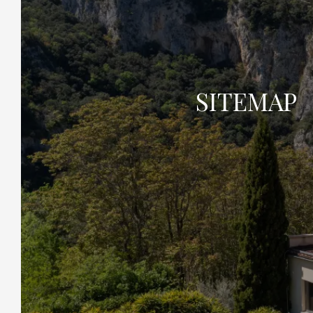
Buchen Sie Ihren Aufenthalt online und
sichern Sie sich die besten Preise. Geben Sie
Ihre Reisedaten und die Anzahl der
Reisenden ein, um verfügbare Unterkünfte
zu sehen. Kontaktieren Sie uns telefonisch,
SITEMAP
per E-Mail oder über unser Online-Formular,
um Ihre Reise zu planen.