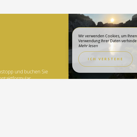
Wir verwenden Cookies, um Ihnen 
Verwendung Ihrer Daten verhindern,
ENTDECKEN SIE
Mehr lesen
RIE
REGION
ICH VERSTEHE
nstopp und buchen Sie
ontaktformular.