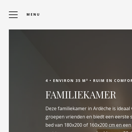
MENU
HET BELVEDERE
Om Te Reserveren
4 •
ENVIRON 35 M² •
RUIM EN COMFOR
FAMILIEKAMER
Boek uw verblijf online voor de beste
Deze familiekamer in Ardèche is ideaal
tarieven. Vul uw reisdata en het aantal
groepen vrienden en biedt een eerste 
personen in uw reisgezelschap in om de
bed van 180x200 of 160x200 cm en een
beschikbare accommodaties te bekijken.