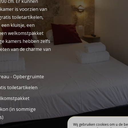
00 cm. Er kunnen
BOEK
 kamer is voorzien van
EL
KAMERS
tis toiletartikelen,
 een kluisje, een
 een welkomstpakket
ige kamers hebben zelfs
ieten van de charme van
reau - Opbergruimte
tis toiletartikelen
lkomstpakket
lkon (in sommige
s)
Wij gebruiken cookies om u de bes