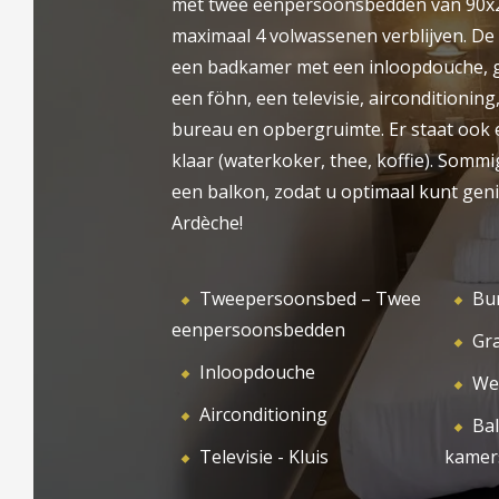
met twee eenpersoonsbedden van 90x2
Neem contact met ons op via telefoon, e-
maximaal 4 volwassenen verblijven. De
WELKOM
HOT
mail of ons online formulier om uw bezoek
een badkamer met een inloopdouche, gra
te regelen.
een föhn, een televisie, airconditioning,
bureau en opbergruimte. Er staat ook
klaar (waterkoker, thee, koffie). Somm
een balkon, zodat u optimaal kunt gen
Ardèche!
Tweepersoonsbed – Twee
Bu
eenpersoonsbedden
Gra
Inloopdouche
We
Airconditioning
Ba
Televisie - Kluis
kamer