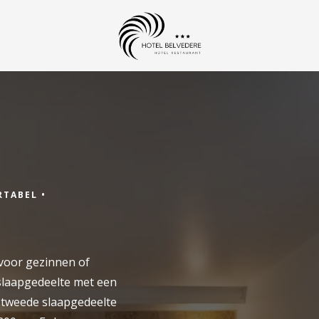
Aankomst
TABEL •
Aankomst
 voor gezinnen of
slaapgedeelte met een
 tweede slaapgedeelte