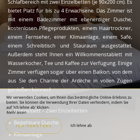
Schlafbereich mit zwei Einzelbetten (je 90x200 cm). Es
bietet Platz für bis zu 4 Erwachsene. Das Zimmer ist
mit einem Badezimmer mit ebenerdiger Dusche,
kostenlosen Pflegeprodukten, einem Haartrockner,
einem Fernseher, einer Klimaanlage, einem Safe,
einem Schreibtisch und Stauraum ausgestattet.
Außerdem steht Ihnen ein Willkommenstablett mit
Wasserkocher, Tee und Kaffee zur Verfügung. Einige
Zimmer verfügen sogar über einen Balkon, von dem
aus Sie den Charme der Ardèche in vollen Zügen
genießen können!
Wir verwenden Cookies, um Ihnen das bestmögliche Online-Erlebnis zu
bieten. Sie können die Verwendung Ihrer Daten verhindern, indem Sie
auf 'Ich lehne ab' klicken.
Doppelbett – Zwei Einzelbetten
Mehr lesen
Begehbare Dusche
Ich lehne ab
ICH VERSTEHE
Klimaanlage